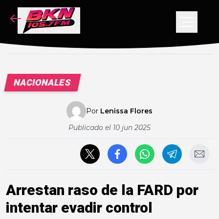
NOTICIAS
PODCAST
VIDEOS
NACIONALES
CONCURSO
Por
Lenissa Flores
Publicado el
10 jun 2025
Arrestan raso de la FARD por
intentar evadir control