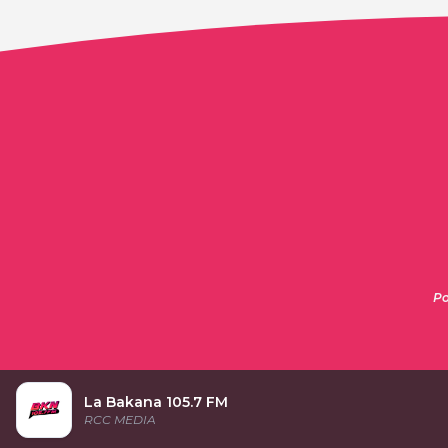
Po
La Bakana 105.7 FM
RCC MEDIA