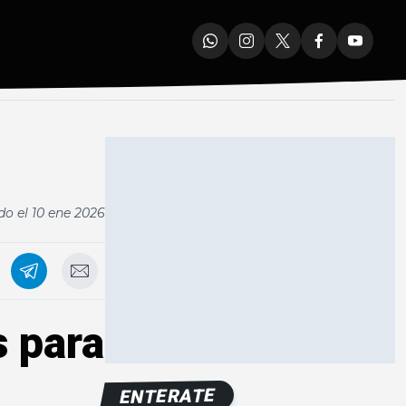
do el
10 ene 2026
 para
ENTERATE