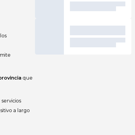
los
rmite
provincia
que
servicios
itivo a largo