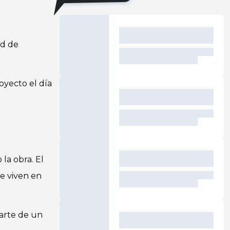
ed de
oyecto el día
 la obra. El
ue viven en
arte de un