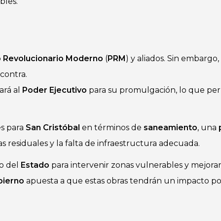
bles.
o Revolucionario Moderno
(
PRM
) y aliados. Sin embargo, 
contra.
ará al
Poder Ejecutivo
para su promulgación, lo que pe
es para
San Cristóbal
en términos de
saneamiento
, una
 residuales y la falta de infraestructura adecuada.
o del
Estado
para intervenir zonas vulnerables y mejorar 
bierno
apuesta a que estas obras tendrán un impacto pos