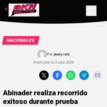
NOTICIAS
PODCAST
VIDEOS
NACIONALES
CONCURSO
Por
jeury ruiz
Publicado el
3 sept 2025
Abinader realiza recorrido
exitoso durante prueba