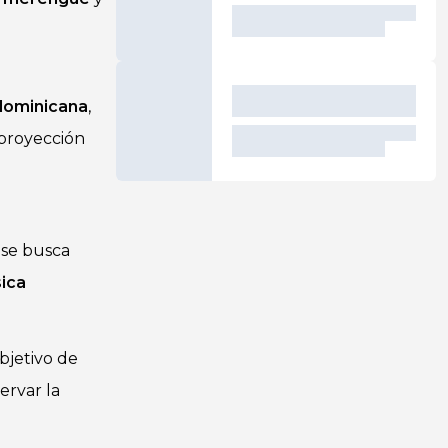
dominicana
,
a proyección
 se busca
ica
objetivo de
ervar la