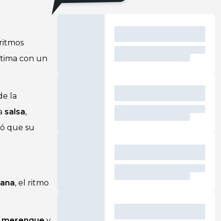
 ritmos
última con un
de la
la
salsa
,
ló que su
cana
, el ritmo
l
merengue
y