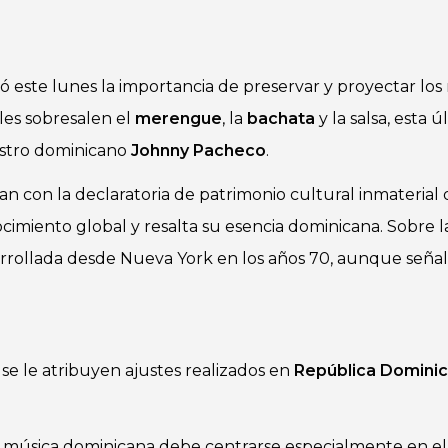
có este lunes la importancia de preservar y proyectar los
ales sobresalen el
merengue
, la
bachata
y la salsa, esta 
aestro dominicano
Johnny Pacheco
.
n con la declaratoria de patrimonio cultural inmaterial 
ocimiento global y resalta su esencia dominicana. Sobre 
arrollada desde Nueva York en los años 70, aunque seña
e le atribuyen ajustes realizados en
República Domini
 la música dominicana debe centrarse especialmente en e