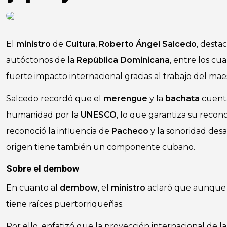
El
ministro
de
Cultura
,
Roberto Ángel Salcedo
, desta
autóctonos de la
República Dominicana
, entre los cu
fuerte impacto internacional gracias al trabajo del m
Salcedo recordó que el
merengue
y la
bachata
cuenta
humanidad por la
UNESCO
, lo que garantiza su recon
reconoció la influencia de
Pacheco
y la sonoridad des
origen tiene también un componente cubano.
Sobre el dembow
En cuanto al
dembow
, el
ministro
aclaró que aunque s
tiene raíces puertorriqueñas.
Por ello, enfatizó que la proyección internacional de