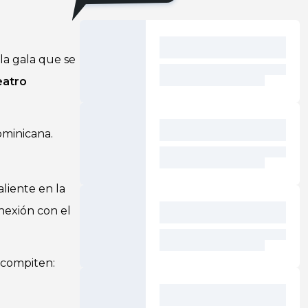
 la gala que se
eatro
minicana.
liente en la
onexión con el
, compiten: