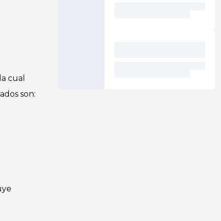
la cual
nados son:
uye