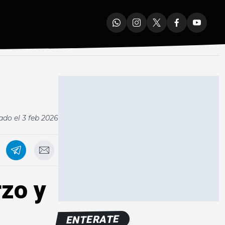
ado el
3 feb 2026
rzo y
ENTERATE