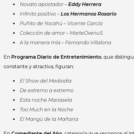
Novato apostador –
Eddy Herrera
Infinito positivo –
Los Hermanos Rosario
Puñito de Yocahú – Vicente García
Colección de amor – MarteOvenuS
A la manera mía – Fernando Villalona
En
Programa Diario de Entretenimiento
, que distingu
constante y atractiva, figuran:
El Show del Mediodía
De extremo a extremo
Esta noche Mariasela
Too Much en la Noche
El Mangú de la Mañana
En
Comediante del Año
, categoría que reconoce al i