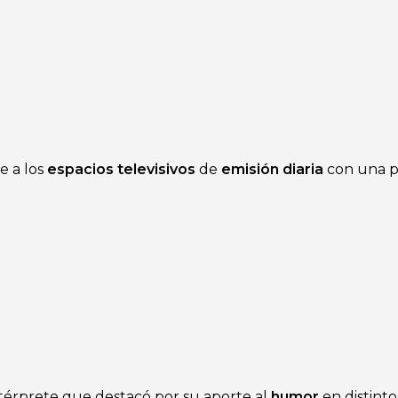
e a los
espacios televisivos
de
emisión diaria
con una p
ntérprete que destacó por su aporte al
humor
en distinto