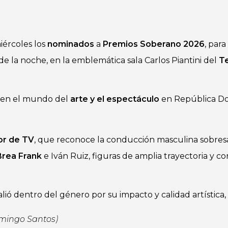
iércoles los
nominados
a
Premios Soberano 2026
, para
 de la noche, en la emblemática sala Carlos Piantini del
T
e en el mundo del
arte y el espectáculo
en República Do
or de TV
, que reconoce la conducción masculina sobresa
Brea Frank
e Iván Ruiz, figuras de amplia trayectoria y c
alió dentro del género por su impacto y calidad artística
omingo Santos)