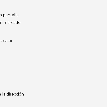
 pantalla,
an marcado
rsos con
 la dirección