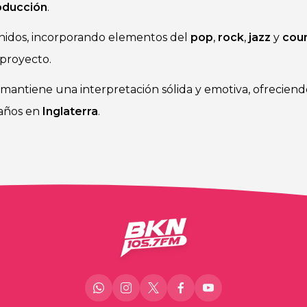
oducción
.
sonidos, incorporando elementos del
pop
,
rock
,
jazz
y
cou
 proyecto.
mantiene una interpretación sólida y emotiva, ofrecien
 años en
Inglaterra
.