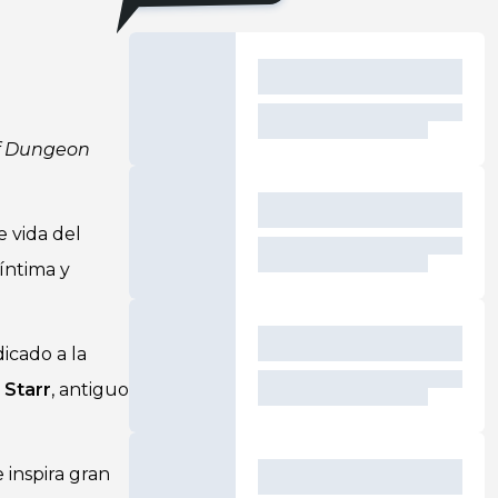
f Dungeon
e vida del
íntima y
icado a la
 Starr
, antiguo
 inspira gran