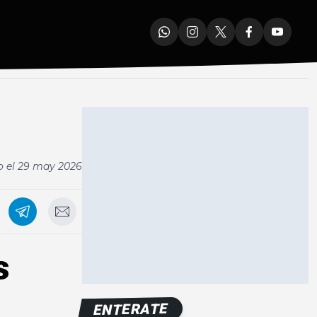
o el
29 may 2026
s
ENTERATE