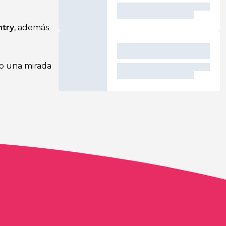
ntry
, además
do una mirada