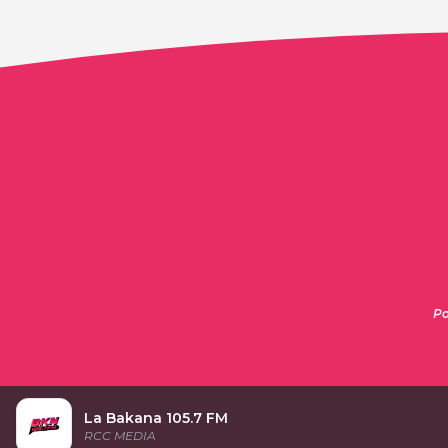
Po
La Bakana 105.7 FM
RCC MEDIA