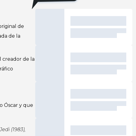
riginal de
ada de la
l creador de la
ráfico
io Óscar y que
 Jedi
(1983),