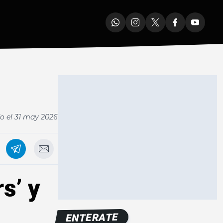
o el
31 may 2026
s’ y
ENTERATE