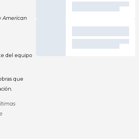
y
American
te del equipo
 obras que
ción.
últimas
e