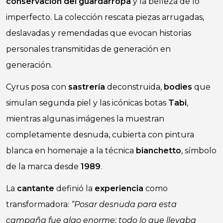
conservación del guardarropa
y la belleza de lo
imperfecto. La colección rescata piezas arrugadas,
deslavadas y remendadas que evocan historias
personales transmitidas de generación en
generación.
Cyrus posa con
sastrería
deconstruida,
bodies
que
simulan segunda piel y las icónicas botas
Tabi
,
mientras algunas imágenes la muestran
completamente desnuda, cubierta con pintura
blanca en homenaje a la técnica
bianchetto
, símbolo
de la marca desde
1989
.
La
cantante
definió la
experiencia
como
transformadora:
“Posar desnuda para esta
campaña fue algo enorme; todo lo que llevaba