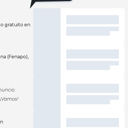
o gratuito en
ina (Fenapo),
nuncio.
 ¡Vamos!
on